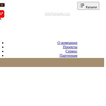
0
0
Каталог
info@vintage-v.ru
Адреса салонов
О компании
Проекты
Сервис
Партнерам