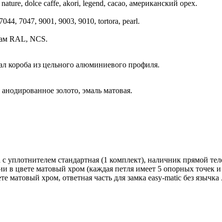
nature, dolce caffe, akori, legend, cacao, американский орех.
44, 7047, 9001, 9003, 9010, tortora, pearl.
гам RAL, NCS.
ал короба из цельного алюминиевого профиля.
 анодированное золото, эмаль матовая.
 с уплотнителем стандартная (1 комплект), наличник прямой теле
ии в цвете матовый хром (каждая петля имеет 5 опорных точек и 
 матовый хром, ответная часть для замка easy-matic без язычка