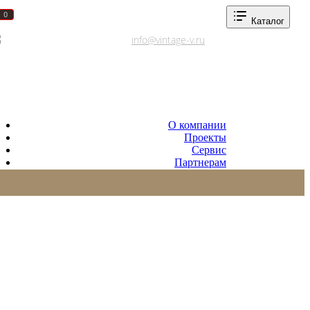
0
0
Каталог
Адреса салонов
info@vintage-v.ru
О компании
Проекты
Сервис
Партнерам