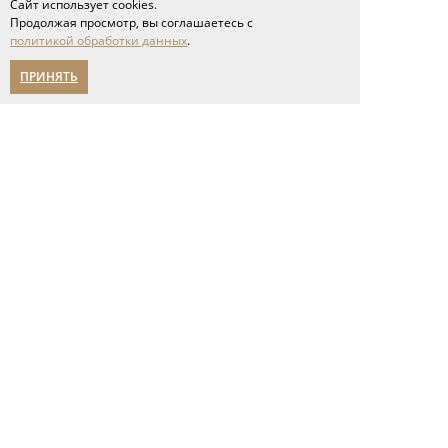
Сайт использует cookies.
Продолжая просмотр, вы соглашаетесь с
Стеновые панели
политикой обработки данных
.
Столярные изделия
Сопутствующие товары
ПРИНЯТЬ
Проекты
Сервис
доставка и оплата
напольные покрытия
межкомнатные двери
Спецпредложения
Партнерам
О компании
новости
мероприятия
карьера
написать нам
Помощь в выборе
Адреса салонов
политика конфиденциальности