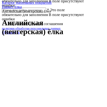
обязательно для заполнения
В поле присутствуют
Каталог напольных покрытий
ошибки
Паркет ёлка
*
Это поле
Английская (венгерская) ёлка
обязательно для заполнения
В поле присутствуют
ошибки
Английская
Я принимаю условия соглашения
политики обработки персональных данных
(венгерская) ёлка
Отправить