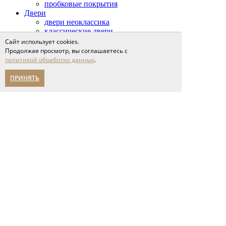
пробковые покрытия
Двери
двери неоклассика
классические двери
современные двери
Сайт использует cookies.
двери из массива
Продолжая просмотр, вы соглашаетесь с
политикой обработки данных
.
Стеновые панели
Столярные изделия
ПРИНЯТЬ
Сопутствующие товары
Проекты
Сервис
доставка и оплата
напольные покрытия
межкомнатные двери
Спецпредложения
Партнерам
О компании
новости
мероприятия
карьера
написать нам
Помощь в выборе
Адреса салонов