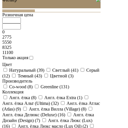
Розничная цена
0
2775
5550
8325
11100
Только акция
Цвет
Натуральный (
39
)
Светлый (
41
)
Серый
(
12
)
Темный (
43
)
Цветной (
3
)
Производитель
Co-wood (
8
)
Greenline (
131
)
Коллекция
Англ. ёлка (
8
)
Англ. ёлка Extra (
1
)
Англ. ёлка Альт (Ultima) (
32
)
Англ. ёлка Атлас
(Atlas) (
9
)
Англ. ёлка Вилла (Village) (
8
)
Англ. ёлка Делюкс (Deluxe) (
16
)
Англ. ёлка
Дизайн (Design) (
7
)
Англ. ёлка Люкс (Lux)
(
16
)
Англ. ёлка Люкс масло (Lux Oil) (
2
)