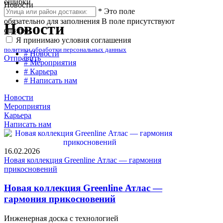
ошибки
Новости
*
Это поле
обязательно для заполнения
В поле присутствуют
Новости
ошибки
Я принимаю условия соглашения
политики обработки персональных данных
# Новости
Отправить
# Мероприятия
# Карьера
# Написать нам
Новости
Мероприятия
Карьера
Написать нам
16.02.2026
Новая коллекция Greenline Атлас — гармония
прикосновений
Новая коллекция Greenline Атлас —
гармония прикосновений
Инженерная доска с технологией