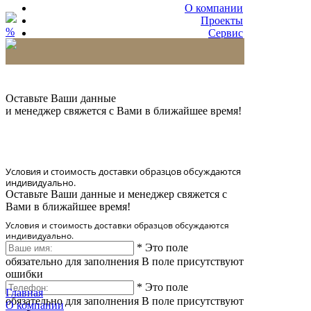
О компании
Проекты
%
Сервис
Партнерам
* Количество доставляемых образцов ограничено
в 6 шт.
Оставьте Ваши данные
и менеджер свяжется с Вами в ближайшее время!
Условия и стоимость доставки образцов обсуждаются
индивидуально.
Оставьте Ваши данные и менеджер свяжется с
Вами в ближайшее время!
Условия и стоимость доставки образцов обсуждаются
индивидуально.
*
Это поле
обязательно для заполнения
В поле присутствуют
ошибки
*
Это поле
Главная
обязательно для заполнения
В поле присутствуют
О компании