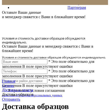
Сервис
Партнерам
* Количество доставляемых образцов ограничено в 6 шт.
Оставьте Ваши данные
и менеджер свяжется с Вами в ближайшее время!
Условия и стоимость доставки образцов обсуждаются
индивидуально.
Оставьте Ваши данные и менеджер свяжется с Вами в
ближайшее время!
Условия и стоимость доставки образцов обсуждаются индивидуально.
*
Это поле обязательно для
заполнения
В поле присутствуют ошибки
*
Это поле обязательно для
заполнения
В поле присутствуют ошибки
*
Это поле обязательно для
Главная
заполнения
Сервис
В поле присутствуют ошибки
Доставка и оплата
Я принимаю условия соглашения
Доставка образцов
политики обработки персональных данных
Отправить
Доставка образцов