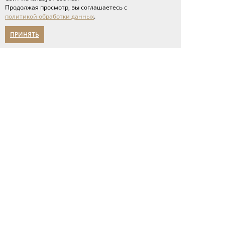
Продолжая просмотр, вы соглашаетесь с
политикой обработки данных
.
ПРИНЯТЬ
Полы
инженерная доска
паркет ёлка
широкоформатная доска
паркетная доска
модульный паркет
геометрический паркет
ламинат
кварцвиниловые полы
пробковые покрытия
Двери
двери неоклассика
классические двери
современные двери
двери из массива