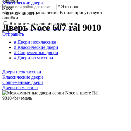
ошибки
Классические двери
*
Это поле
Noce
обязательно для заполнения
В поле присутствуют
Noce 607 ral 9010
ошибки
Я принимаю условия соглашения
Дверь Noce 607 ral 9010
политики обработки персональных данных
Отправить
# Двери неоклассика
# Классические двери
# Современные двери
# Двери из массива
Двери неоклассика
Классические двери
Современные двери
Двери из массива