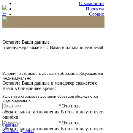
О компании
Проекты
%
Сервис
Партнерам
* Количество доставляемых образцов ограничено
в 6 шт.
Оставьте Ваши данные
и менеджер свяжется с Вами в ближайшее время!
Условия и стоимость доставки образцов обсуждаются
индивидуально.
Оставьте Ваши данные и менеджер свяжется с
Вами в ближайшее время!
Условия и стоимость доставки образцов обсуждаются
индивидуально.
*
Это поле
обязательно для заполнения
В поле присутствуют
ошибки
*
Это поле
Главная
обязательно для заполнения
В поле присутствуют
Каталог дверей