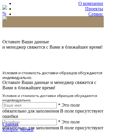
О компании
Проекты
%
Сервис
Партнерам
* Количество доставляемых образцов ограничено
в 6 шт.
Оставьте Ваши данные
и менеджер свяжется с Вами в ближайшее время!
Условия и стоимость доставки образцов обсуждаются
индивидуально.
Оставьте Ваши данные и менеджер свяжется с
Вами в ближайшее время!
Условия и стоимость доставки образцов обсуждаются
индивидуально.
*
Это поле
обязательно для заполнения
В поле присутствуют
ошибки
*
Это поле
Главная
обязательно для заполнения
В поле присутствуют
Каталог дверей