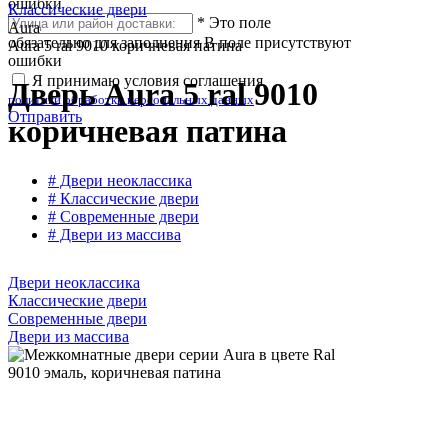
ошибки
Классические двери
*
Это поле
Aura
обязательно для заполнения
В поле присутствуют
Aura 5 ral 9010 коричневая патина
ошибки
Я принимаю условия соглашения
Дверь Aura 5 ral 9010
политики обработки персональных данных
Отправить
коричневая патина
# Двери неоклассика
# Классические двери
# Современные двери
# Двери из массива
Двери неоклассика
Классические двери
Современные двери
Двери из массива