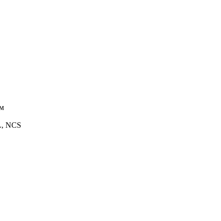
ом
L, NCS