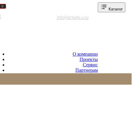
0
0
Каталог
Адреса салонов
info@vintage-v.ru
О компании
Проекты
Сервис
Партнерам