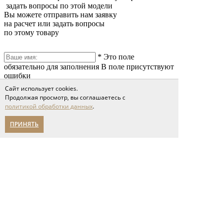
задать вопросы по этой модели
Вы можете отправить нам заявку
на расчет или задать вопросы
по этому товару
*
Это поле
обязательно для заполнения
В поле присутствуют
ошибки
*
Это поле
Сайт использует cookies.
обязательно для заполнения
В поле присутствуют
Продолжая просмотр, вы соглашаетесь с
ошибки
политикой обработки данных
.
*
Это поле
обязательно для заполнения
В поле присутствуют
ПРИНЯТЬ
ошибки
*
Это поле обязательно
для заполнения
Сообщение слишком короткое