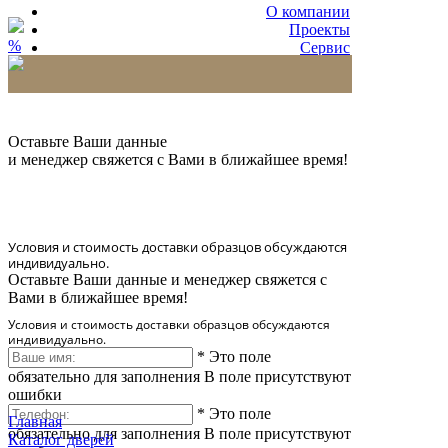
О компании
Проекты
%
Сервис
Партнерам
* Количество доставляемых образцов ограничено
в 6 шт.
Оставьте Ваши данные
и менеджер свяжется с Вами в ближайшее время!
Условия и стоимость доставки образцов обсуждаются
индивидуально.
Оставьте Ваши данные и менеджер свяжется с
Вами в ближайшее время!
Условия и стоимость доставки образцов обсуждаются
индивидуально.
*
Это поле
обязательно для заполнения
В поле присутствуют
ошибки
*
Это поле
Главная
обязательно для заполнения
В поле присутствуют
Каталог дверей