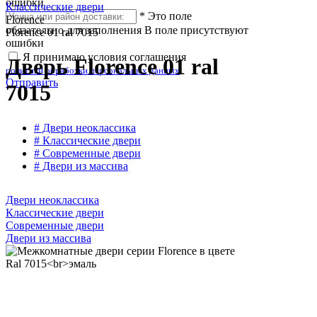
ошибки
Классические двери
*
Это поле
Florence
обязательно для заполнения
В поле присутствуют
Florence 01 ral 7015
ошибки
Я принимаю условия соглашения
Дверь Florence 01 ral
политики обработки персональных данных
Отправить
7015
# Двери неоклассика
# Классические двери
# Современные двери
# Двери из массива
Двери неоклассика
Классические двери
Современные двери
Двери из массива