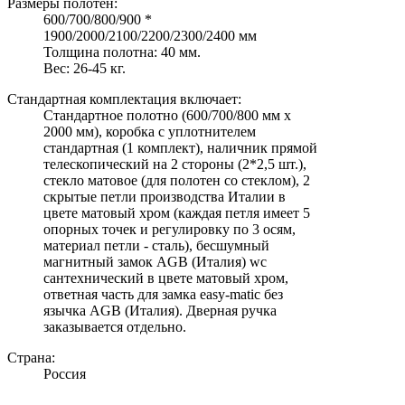
Размеры полотен:
600/700/800/900 *
1900/2000/2100/2200/2300/2400 мм
Толщина полотна: 40 мм.
Вес: 26-45 кг.
Стандартная комплектация включает:
Стандартное полотно (600/700/800 мм х
2000 мм), коробка с уплотнителем
стандартная (1 комплект), наличник прямой
телескопический на 2 стороны (2*2,5 шт.),
стекло матовое (для полотен со стеклом), 2
скрытые петли производства Италии в
цвете матовый хром (каждая петля имеет 5
опорных точек и регулировку по 3 осям,
материал петли - сталь), бесшумный
магнитный замок AGB (Италия) wc
сантехнический в цвете матовый хром,
ответная часть для замка easy-matic без
язычка AGB (Италия). Дверная ручка
заказывается отдельно.
Страна:
Россия