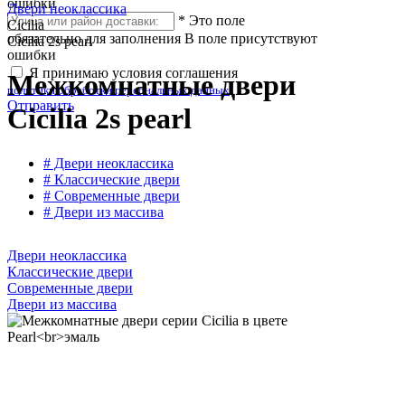
ошибки
Двери неоклассика
*
Это поле
Cicilia
обязательно для заполнения
В поле присутствуют
Cicilia 2s pearl
ошибки
Я принимаю условия соглашения
Межкомнатные двери
политики обработки персональных данных
Отправить
Cicilia 2s pearl
# Двери неоклассика
# Классические двери
# Современные двери
# Двери из массива
Двери неоклассика
Классические двери
Современные двери
Двери из массива