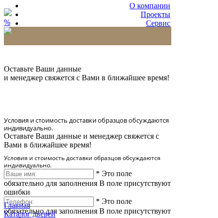
О компании
Проекты
%
Сервис
Партнерам
* Количество доставляемых образцов ограничено
в 6 шт.
Оставьте Ваши данные
и менеджер свяжется с Вами в ближайшее время!
Условия и стоимость доставки образцов обсуждаются
индивидуально.
Оставьте Ваши данные и менеджер свяжется с
Вами в ближайшее время!
Условия и стоимость доставки образцов обсуждаются
индивидуально.
*
Это поле
обязательно для заполнения
В поле присутствуют
ошибки
*
Это поле
Главная
обязательно для заполнения
В поле присутствуют
Каталог дверей