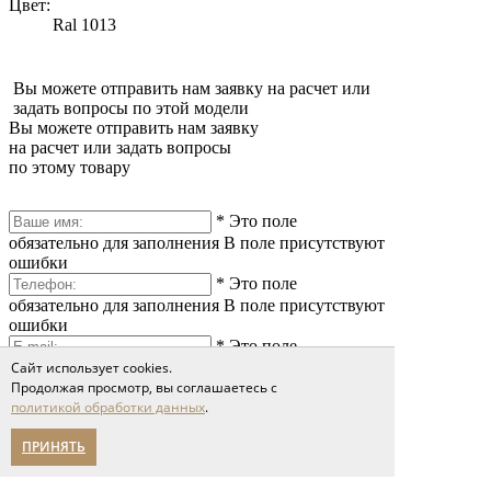
Цвет:
Ral 1013
Вы можете отправить нам заявку на расчет или
задать вопросы по этой модели
Вы можете отправить нам заявку
на расчет или задать вопросы
по этому товару
*
Это поле
обязательно для заполнения
В поле присутствуют
ошибки
*
Это поле
обязательно для заполнения
В поле присутствуют
ошибки
*
Это поле
обязательно для заполнения
В поле присутствуют
Сайт использует cookies.
ошибки
Продолжая просмотр, вы соглашаетесь с
политикой обработки данных
.
ПРИНЯТЬ